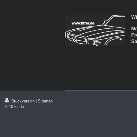
Wi
Mo
F
Sa
Druckversion
|
Sitemap
© 107er.de